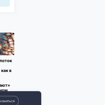
лоток
как в
ают»
ьном
комиться