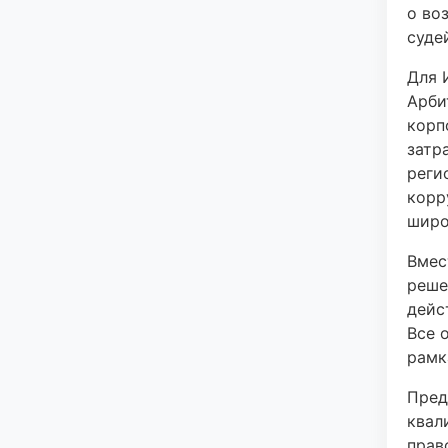
о во
суде
Для 
Арби
корп
затр
реги
корр
широ
Вмес
реше
дейс
Все 
рамк
Пред
квал
прав