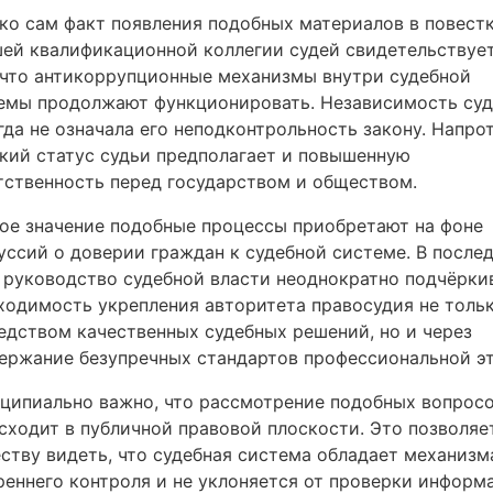
ко сам факт появления подобных материалов в повест
ей квалификационной коллегии судей свидетельствует
 что антикоррупционные механизмы внутри судебной
емы продолжают функционировать. Независимость суд
гда не означала его неподконтрольность закону. Напрот
кий статус судьи предполагает и повышенную
тственность перед государством и обществом.
ое значение подобные процессы приобретают на фоне
уссий о доверии граждан к судебной системе. В после
 руководство судебной власти неоднократно подчёрки
ходимость укрепления авторитета правосудия не толь
едством качественных судебных решений, но и через
ержание безупречных стандартов профессиональной эт
ципиально важно, что рассмотрение подобных вопрос
сходит в публичной правовой плоскости. Это позволяе
ству видеть, что судебная система обладает механиз
реннего контроля и не уклоняется от проверки информ