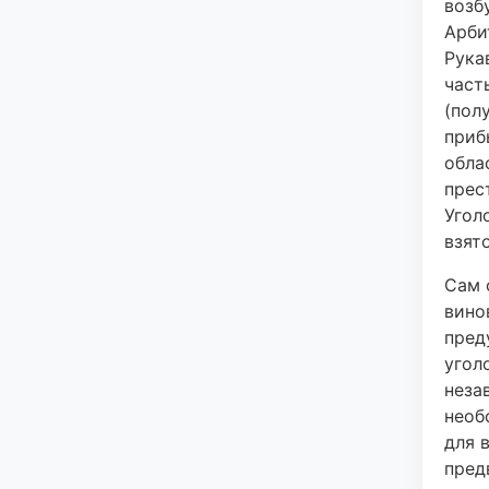
возб
Арби
Рука
част
(пол
приб
обла
прес
Угол
взят
Сам 
вино
пред
угол
неза
необ
для 
пред