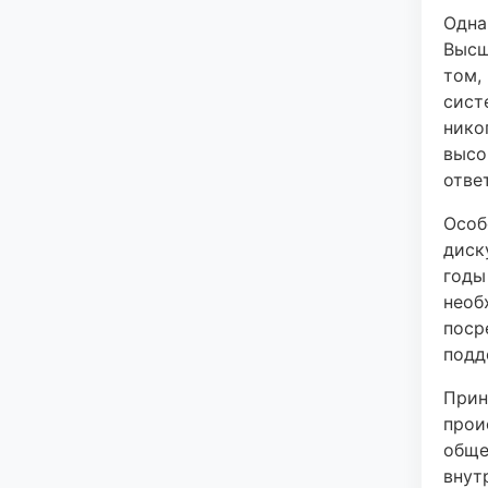
Одна
Высш
том,
сист
нико
высо
отве
Особ
диск
годы
необ
поср
подд
Прин
прои
обще
внут