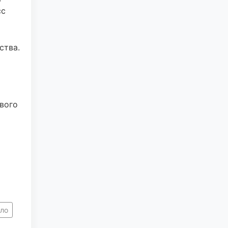
сс
ства.
вого
ело