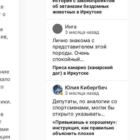
История с законопроектом
ке
об эвтаназии бездомных
животных в Иркутске
 о
Инга
а
3 месяца назад
ив,
Лично знакома с
представителем этой
породы. Очень
спокойный...
Преса канарио (канарский
дние
дог) в Иркутске
вало
ко
Юлия Кибергбеч
3 месяца назад
Депутаты, по аналогии со
ики.
спортсменами, могли бы
открыто указывать...
ов
т
«Привыкаешь к хорошему»:
инструкция, как правильно
мами
объяснить плохое
ации