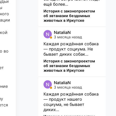
удьи
ещё более...
ы
История с законопроектом
ного
об эвтаназии бездомных
рации
животных в Иркутске
ской
NataliaN
N
3 месяца назад
Каждая рождённая собака
— продукт социума. Не
о во
бывает диких собак...
История с законопроектом
об эвтаназии бездомных
ет
животных в Иркутске
NataliaN
N
ение
3 месяца назад
Каждая рождённая собака
му
— продукт нашего
социума, не бывает
ется
диких...