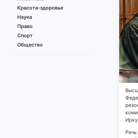
Красота-здоровье
Наука
Право
Спорт
Общество
Высш
Феде
резо
коми
Ирку
Речь