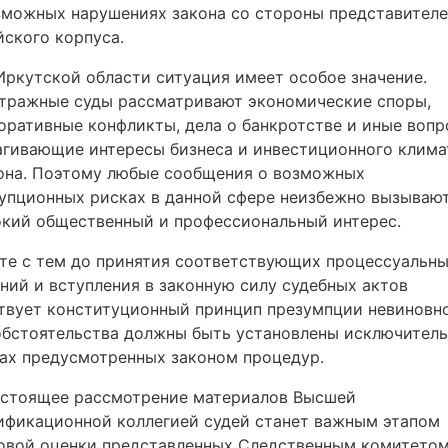
зможных нарушениях закона со стороны представител
йского корпуса.
Иркутской области ситуация имеет особое значение.
тражные суды рассматривают экономические споры,
оративные конфликты, дела о банкротстве и иные вопр
агивающие интересы бизнеса и инвестиционного клима
она. Поэтому любые сообщения о возможных
упционных рисках в данной сфере неизбежно вызываю
кий общественный и профессиональный интерес.
те с тем до принятия соответствующих процессуальн
ний и вступления в законную силу судебных актов
твует конституционный принцип презумпции невиновно
обстоятельства должны быть установлены исключитель
ах предусмотренных законом процедур.
стоящее рассмотрение материалов Высшей
ификационной коллегией судей станет важным этапом
овой оценки представленных Следственным комитето