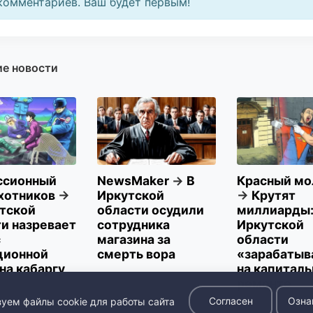
комментариев. Ваш будет первым!
е новости
ссионный
NewsMaker
→
В
Красный мо
хотников
→
Иркутской
→
Крутят
утской
области осудили
миллиарды: 
и назревает
сотрудника
Иркутской
с
магазина за
области
ционной
смерть вора
«зарабатыв
на кабаргу
на капитал
ремонте
Согласен
Озна
уем файлы cookie для работы сайта