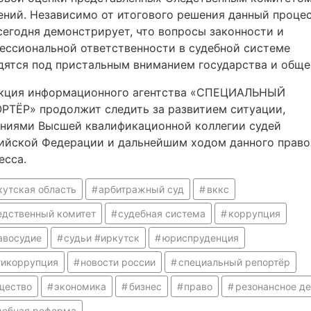
ений. Независимо от итогового решения данный проце
сегодня демонстрирует, что вопросы законности и
ессиональной ответственности в судебной системе
дятся под пристальным вниманием государства и обще
кция информационного агентства «СПЕЦИАЛЬНЫЙ
РТЁР» продолжит следить за развитием ситуации,
ниями Высшей квалификационной коллегии судей
ийской Федерации и дальнейшим ходом данного право
есса.
кутская область
арбитражный суд
вккс
едственный комитет
судебная система
коррупция
авосудие
судьи #иркутск
юриспруденция
тикоррупция
новости россии
специальный репортёр
щество
экономика
бизнес
право
резонансное д
дебная реформа