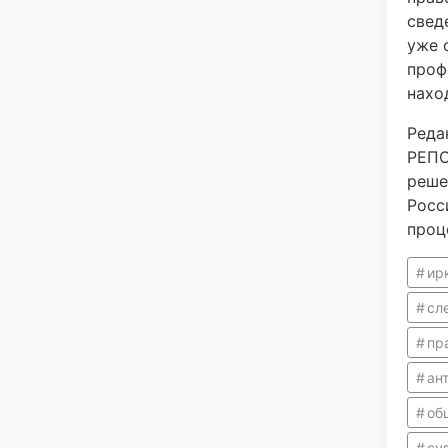
свед
уже 
проф
нахо
Реда
РЕПО
реше
Росс
проц
ир
сл
пр
ан
об
су