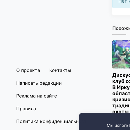
Нет 
Похожи
О проекте
Контакты
Диску
клуб о
Написать редакции
В Ирк
област
Реклама на сайте
кризи
тради
Правила
охоты 
Политика конфиденциальности
Мы использ