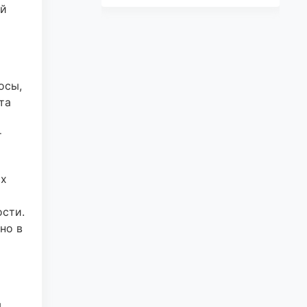
ей
осы,
та
т
ых
сти.
но в
м