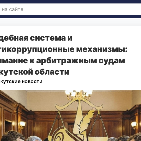
дебная система и
тикоррупционные механизмы:
имание к арбитражным судам
кутской области
кутские новости