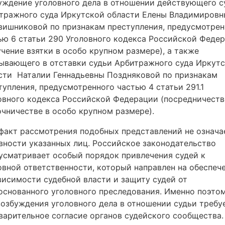
уждение уголовного дела в отношении действующего с
тражного суда Иркутской области Елены Владимировн
вишниковой по признакам преступления, предусмотрен
ью 6 статьи 290 Уголовного кодекса Российской Феде
учение взятки в особо крупном размере), а также
ывающего в отставки судьи Арбитражного суда Иркут
сти Наталии Геннадьевны Поздняковой по признакам
тупления, предусмотренного частью 4 статьи 291.1
овного кодекса Российской Федерации (посредничеств
очничестве в особо крупном размере).
факт рассмотрения подобных представлений не означа
вности указанных лиц. Российское законодательство
усматривает особый порядок привлечения судей к
овной ответственности, который направлен на обеспеч
висимости судебной власти и защиту судей от
основанного уголовного преследования. Именно поэто
возбуждения уголовного дела в отношении судьи требу
варительное согласие органов судейского сообщества.