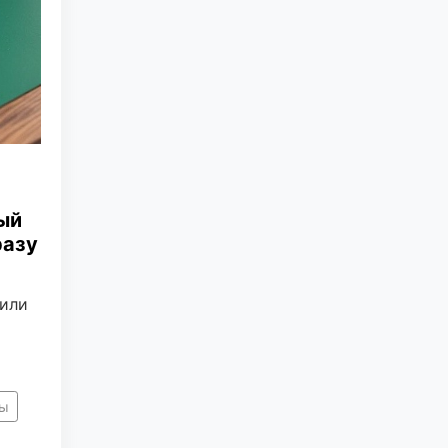
ый
разу
вили
ты