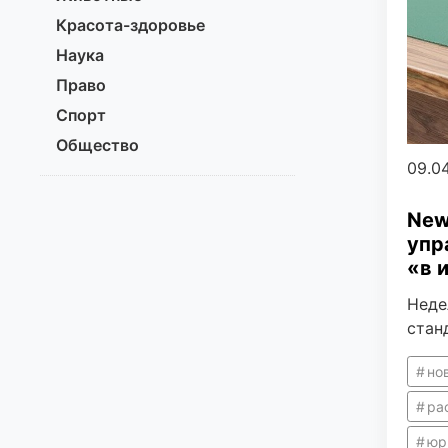
Красота-здоровье
Наука
Право
Спорт
Общество
09.0
New
упр
«в 
Неде
стан
но
ра
юр