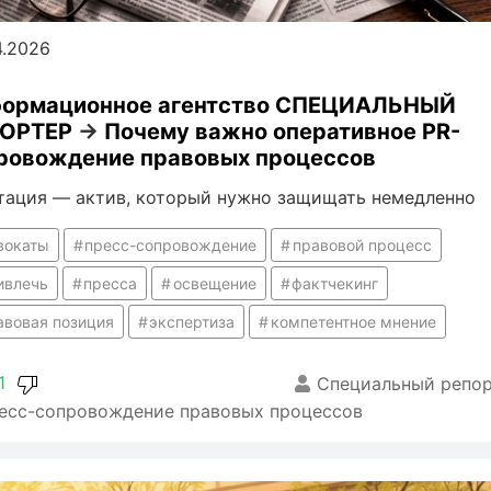
4.2026
ормационное агентство СПЕЦИАЛЬНЫЙ
ОРТЕР
→
Почему важно оперативное PR-
ровождение правовых процессов
тация — актив, который нужно защищать немедленно
вокаты
пресс-сопровождение
правовой процесс
ивлечь
пресса
освещение
фактчекинг
авовая позиция
экспертиза
компетентное мнение
1
Специальный репо
есс-сопровождение правовых процессов