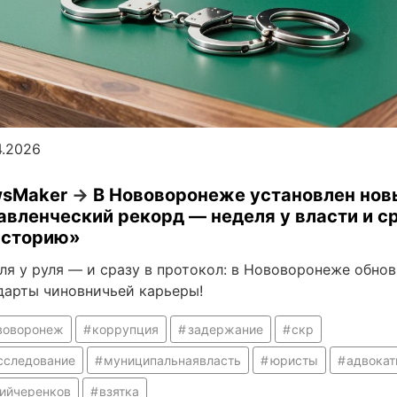
4.2026
sMaker
→
В Нововоронеже установлен нов
авленческий рекорд — неделя у власти и с
историю»
ля у руля — и сразу в протокол: в Нововоронеже обно
дарты чиновничьей карьеры!
воворонеж
коррупция
задержание
скр
сследование
муниципальнаявласть
юристы
адвока
ийчеренков
взятка