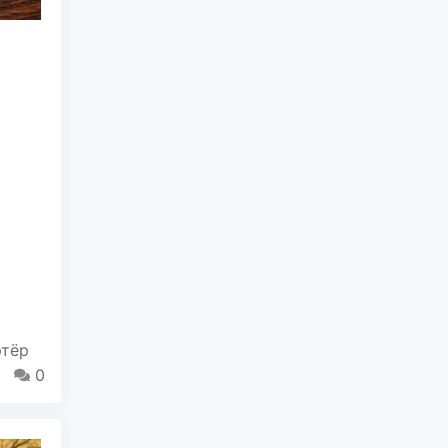
ртёр
0