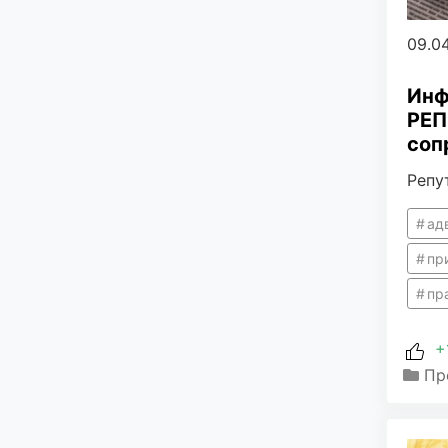
09.0
Инф
РЕП
соп
Репу
ад
пр
пр
+
Пр