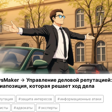
sMaker
→
Управление деловой репутацией:
иапозиция, которая решает ход дела
путация
защита интересов
информационные атаки
исты
адвокаты
эксперты