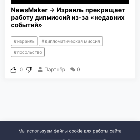
NewsMaker
→
Израиль прекращает
работу дипмиссий из-за «недавних
событий»
израиль
дипломатическая миссия
посольство
0
Партнёр
0
Мы используем файлы cookie для работы сайта
и