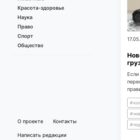
Красота-здоровье
Наука
Право
Спорт
17.05
Общество
Нов
гру
Если
пере
прав
ко
но
О проекте
Контакты
по
Написать редакции