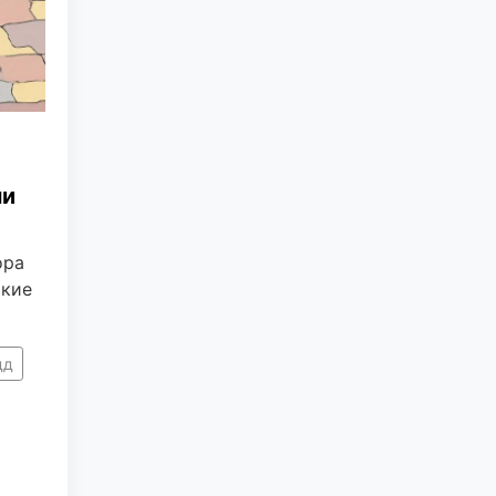
ми
ора
ткие
дд