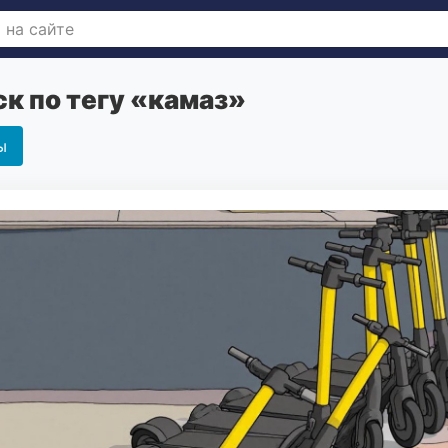
к по тегу «камаз»
ы