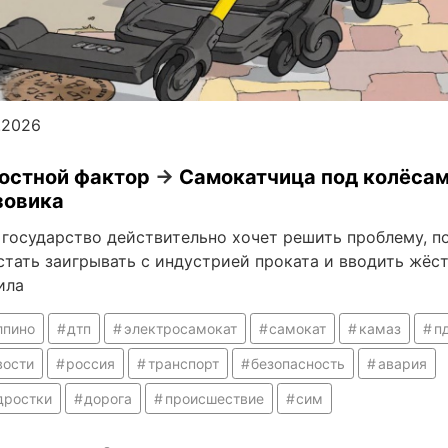
.2026
остной фактор
→
Самокатчица под колёса
зовика
 государство действительно хочет решить проблему, п
стать заигрывать с индустрией проката и вводить жёс
ила
лпино
дтп
электросамокат
самокат
камаз
п
вости
россия
транспорт
безопасность
авария
дростки
дорога
происшествие
сим