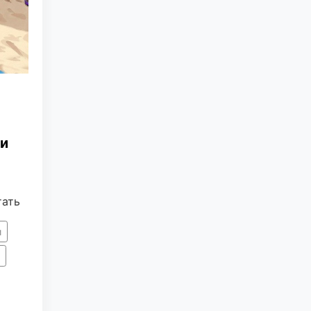
ии
тать
и