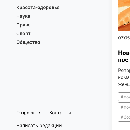
Красота-здоровье
Наука
Право
Спорт
07.0
Общество
Нов
пос
Репо
кома
женщ
по
по
О проекте
Контакты
бо
Написать редакции