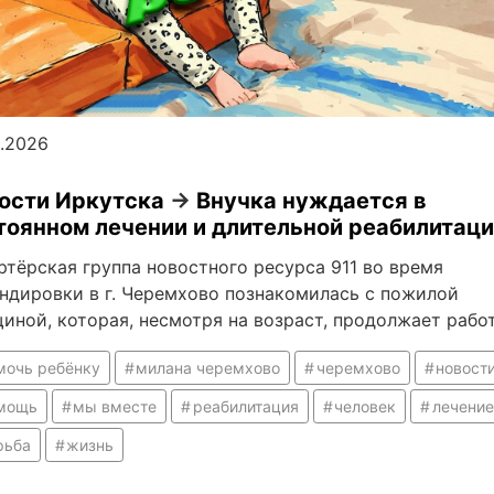
5.2026
ости Иркутска
→
Внучка нуждается в
тоянном лечении и длительной реабилитац
ртёрская группа новостного ресурса 911 во время
ндировки в г. Черемхово познакомилась с пожилой
иной, которая, несмотря на возраст, продолжает рабо
мочь ребёнку
милана черемхово
черемхово
новост
мощь
мы вместе
реабилитация
человек
лечение
рьба
жизнь