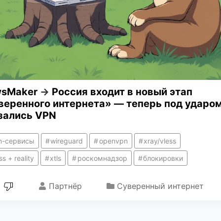
sMaker
→
Россия входит в новый этап
веренного интернета» — теперь под ударо
зались VPN
n-сервисы
wireguard
openvpn
xray/vless
ss + reality
xtls
роскомнадзор
блокировки
Партнёр
Суверенный интернет