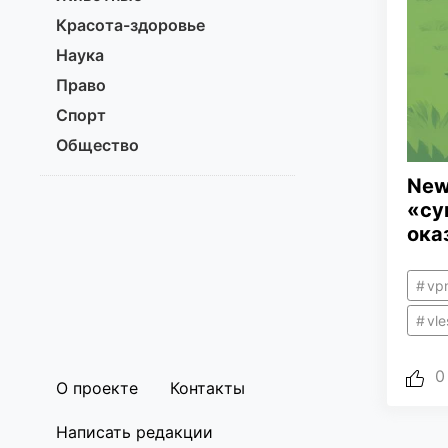
Красота-здоровье
Наука
Право
Спорт
Общество
New
«су
ока
vp
vle
0
О проекте
Контакты
Написать редакции