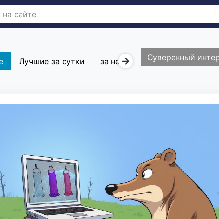
Суверенный инте
е
Лучшие за сутки
за неделю
за месяц
Вы