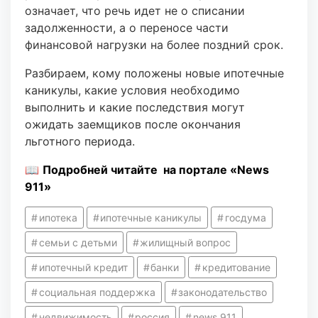
означает, что речь идет не о списании
задолженности, а о переносе части
финансовой нагрузки на более поздний срок.
Разбираем, кому положены новые ипотечные
каникулы, какие условия необходимо
выполнить и какие последствия могут
ожидать заемщиков после окончания
льготного периода.
📖
Подробней читайте на портале «News
911»
ипотека
ипотечные каникулы
госдума
семьи с детьми
жилищный вопрос
ипотечный кредит
банки
кредитование
социальная поддержка
законодательство
недвижимость
россия
news 911