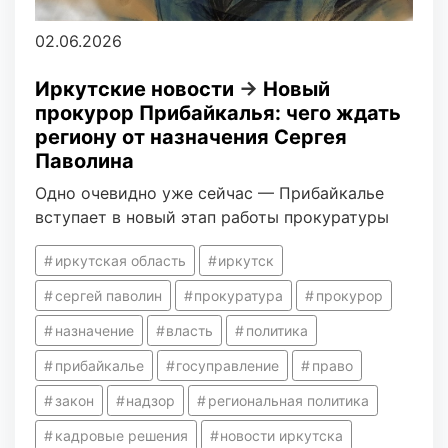
02.06.2026
Иркутские новости
→
Новый
прокурор Прибайкалья: чего ждать
региону от назначения Сергея
Паволина
Одно очевидно уже сейчас — Прибайкалье
вступает в новый этап работы прокуратуры
иркутская область
иркутск
сергей паволин
прокуратура
прокурор
назначение
власть
политика
прибайкалье
госуправление
право
закон
надзор
региональная политика
кадровые решения
новости иркутска