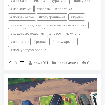
сергей паволин
прокуратура
прокурор
назначение
власть
политика
прибайкалье
госуправление
право
закон
надзор
региональная политика
кадровые решения
новости иркутска
общество
россия
государство
прокуратура россии
0
news911
Назначения
0