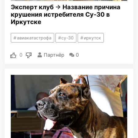
Эксперт клуб
→
Название причина
крушения истребителя Су-30 в
Иркутске
авиакатастрофа
су-30
иркутск
0
Партнёр
0