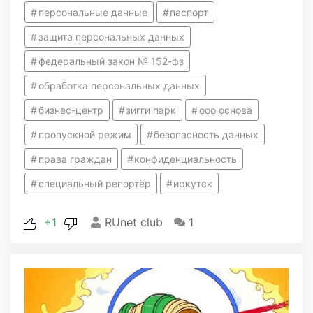
персональные данные
паспорт
защита персональных данных
федеральный закон № 152-фз
обработка персональных данных
бизнес-центр
зигги парк
ооо основа
пропускной режим
безопасность данных
права граждан
конфиденциальность
специальный репортёр
иркутск
+1
RUnet club
1