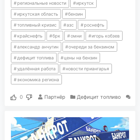
региональные новости
иркутск
иркутская область
бензин
топливный кризис
азс
роснефть
крайснефть
брк
омни
игорь кобзев
александр анчугин
очереди за бензином
дефицит топлива
цены на бензин
удалённая работа
новости приангарья
экономика региона
0
Партнёр
Дефицит топливо
0