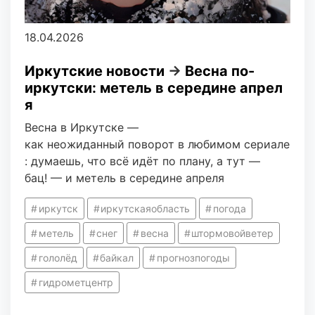
18.04.2026
Иркутские новости
→
Весна по-
иркутски: метель в середине апрел
я
Весна в Иркутске —
как неожиданный поворот в любимом сериале
: думаешь, что всё идёт по плану, а тут —
бац! — и метель в середине апреля
иркутск
иркутскаяобласть
погода
метель
снег
весна
штормовойветер
гололёд
байкал
прогнозпогоды
гидрометцентр