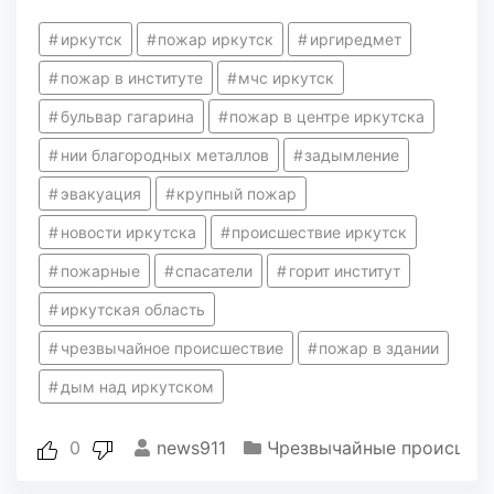
иркутск
пожар иркутск
иргиредмет
пожар в институте
мчс иркутск
бульвар гагарина
пожар в центре иркутска
нии благородных металлов
задымление
эвакуация
крупный пожар
новости иркутска
происшествие иркутск
пожарные
спасатели
горит институт
иркутская область
чрезвычайное происшествие
пожар в здании
дым над иркутском
0
news911
Чрезвычайные происшес