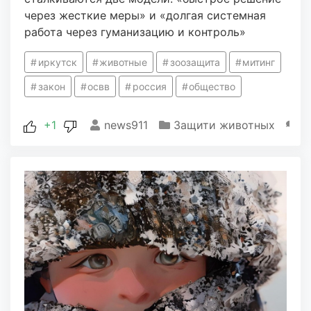
через жесткие меры» и «долгая системная
работа через гуманизацию и контроль»
иркутск
животные
зоозащита
митинг
закон
освв
россия
общество
+1
news911
Защити животных
3