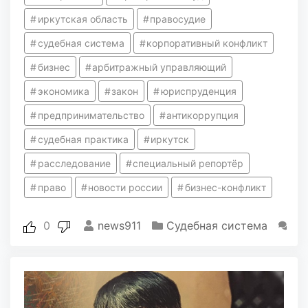
иркутская область
правосудие
судебная система
корпоративный конфликт
бизнес
арбитражный управляющий
экономика
закон
юриспруденция
предпринимательство
антикоррупция
судебная практика
иркутск
расследование
специальный репортёр
право
новости россии
бизнес-конфликт
0
news911
Судебная система
1