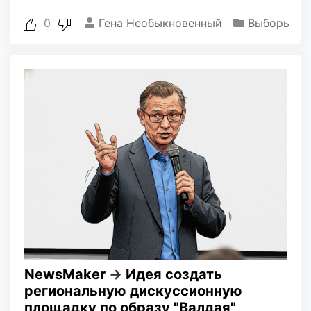
0
Гена Необыкновенный
Выборы
NewsMaker
→
Идея создать
региональную дискуссионную
площадку по образу "Валдая"