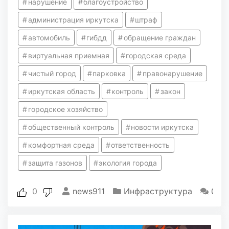
нарушение
благоустройство
администрация иркутска
штраф
автомобиль
гибдд
обращение граждан
виртуальная приемная
городская среда
чистый город
парковка
правонарушение
иркутская область
контроль
закон
городское хозяйство
общественный контроль
новости иркутска
комфортная среда
ответственность
защита газонов
экология города
0
news911
Инфраструктура
0