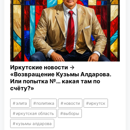
Иркутские новости
→
«Возвращение Кузьмы Алдарова.
Или попытка №… какая там по
счёту?»
элита
политика
новости
иркутск
иркутская область
выборы
кузьмы алдарова