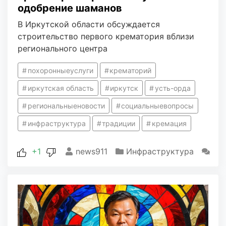
одобрение шаманов
В Иркутской области обсуждается
строительство первого крематория вблизи
регионального центра
похоронныеуслуги
крематорий
иркутская область
иркутск
усть-орда
региональныеновости
социальныевопросы
инфраструктура
традиции
кремация
+1
news911
Инфраструктура
0