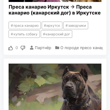
Преса канарио Иркутск
→
Преса
канарио (канарский дог) в Иркутске
преса канарио
иркутск
заводчики
купить собаку
канарский дог
0
Партнёр
О породе пресо канарио