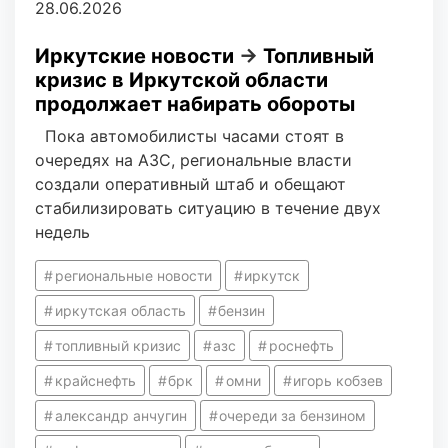
28.06.2026
Иркутские новости
→
Топливный
кризис в Иркутской области
продолжает набирать обороты
Пока автомобилисты часами стоят в
очередях на АЗС, региональные власти
создали оперативный штаб и обещают
стабилизировать ситуацию в течение двух
недель
региональные новости
иркутск
иркутская область
бензин
топливный кризис
азс
роснефть
крайснефть
брк
омни
игорь кобзев
александр анчугин
очереди за бензином