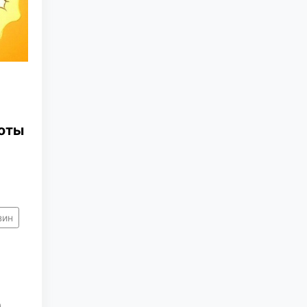
роты
зин