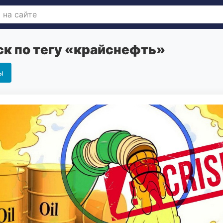
к по тегу «крайснефть»
ы