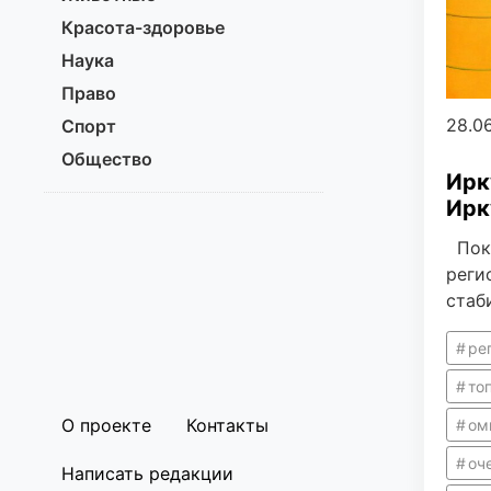
Красота-здоровье
Наука
Право
28.0
Спорт
Общество
Ирк
Ирк
Пока
реги
стаб
ре
то
О проекте
Контакты
ом
оч
Написать редакции