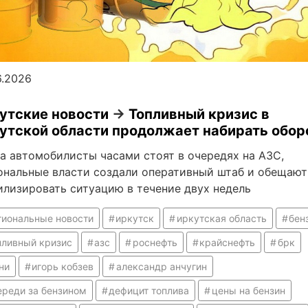
6.2026
утские новости
→
Топливный кризис в
утской области продолжает набирать обо
 автомобилисты часами стоят в очередях на АЗС,
ональные власти создали оперативный штаб и обещают
илизировать ситуацию в течение двух недель
гиональные новости
иркутск
иркутская область
бен
пливный кризис
азс
роснефть
крайснефть
брк
ни
игорь кобзев
александр анчугин
ереди за бензином
дефицит топлива
цены на бензин