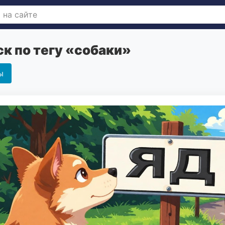
к по тегу «собаки»
ы