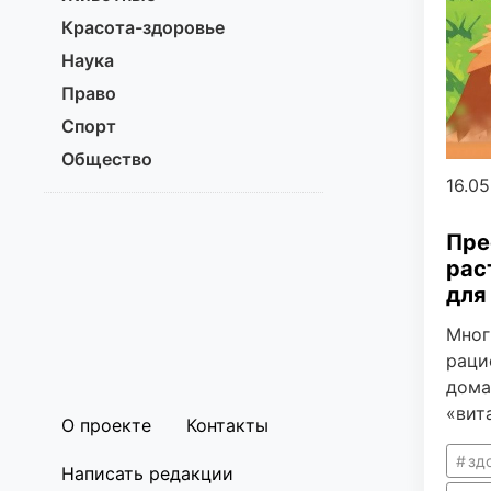
Красота-здоровье
Наука
Право
Спорт
Общество
16.0
Пре
рас
для
Мног
раци
дома
«вит
О проекте
Контакты
зд
Написать редакции