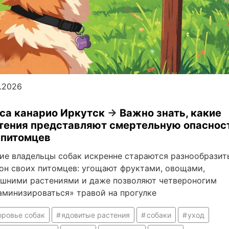
5.2026
са канарио Иркутск
→
Важно знать, какие
тения представляют смертельную опаснос
 питомцев
ие владельцы собак искренне стараются разнообразит
он своих питомцев: угощают фруктами, овощами,
шними растениями и даже позволяют четвероногим
аминизироваться» травой на прогулке
оровье собак
ядовитые растения
собаки
уход