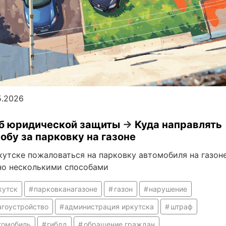
5.2026
б юридической защиты
→
Куда направлять
обу за парковку на газоне
кутске пожаловаться на парковку автомобиля на газон
о несколькими способами
кутск
парковканагазоне
газон
нарушение
агоустройство
администрация иркутска
штраф
томобиль
гибдд
обращение граждан