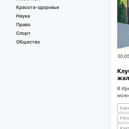
Красота-здоровье
Наука
Право
Спорт
Общество
30.0
Клу
жал
В Ир
можн
ир
бл
ав