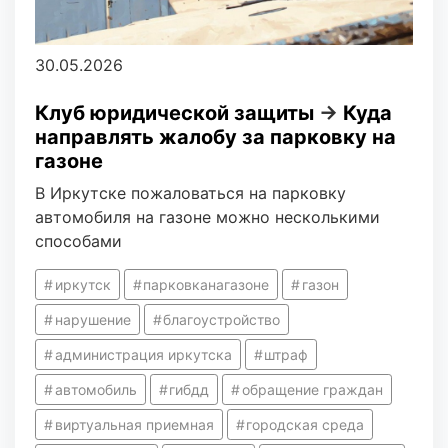
30.05.2026
Клуб юридической защиты
→
Куда
направлять жалобу за парковку на
газоне
В Иркутске пожаловаться на парковку
автомобиля на газоне можно несколькими
способами
иркутск
парковканагазоне
газон
нарушение
благоустройство
администрация иркутска
штраф
автомобиль
гибдд
обращение граждан
виртуальная приемная
городская среда