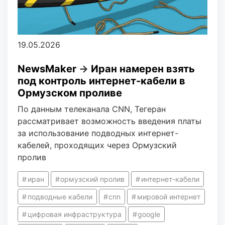
19.05.2026
NewsMaker
→
Иран намерен взять
под контроль интернет-кабели в
Ормузском проливе
По данным телеканала CNN, Тегеран
рассматривает возможность введения платы
за использование подводных интернет-
кабелей, проходящих через Ормузский
пролив
иран
ормузский пролив
интернет-кабели
подводные кабели
cnn
мировой интернет
цифровая инфраструктура
google