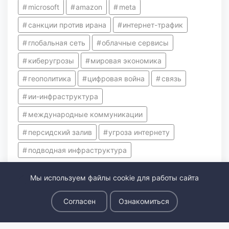
microsoft
amazon
meta
санкции против ирана
интернет-трафик
глобальная сеть
облачные сервисы
киберугрозы
мировая экономика
геополитика
цифровая война
связь
ии-инфраструктура
международные коммуникации
персидский залив
угроза интернету
подводная инфраструктура
0
news911
Международные новости
Мы используем файлы cookie для работы сайта
и
Согласен
Ознакомиться