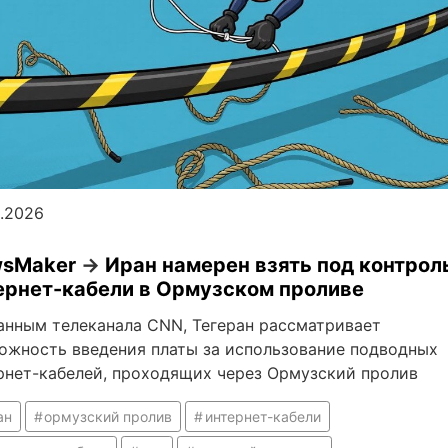
5.2026
sMaker
→
Иран намерен взять под контрол
ернет-кабели в Ормузском проливе
анным телеканала CNN, Тегеран рассматривает
ожность введения платы за использование подводных
рнет-кабелей, проходящих через Ормузский пролив
ан
ормузский пролив
интернет-кабели