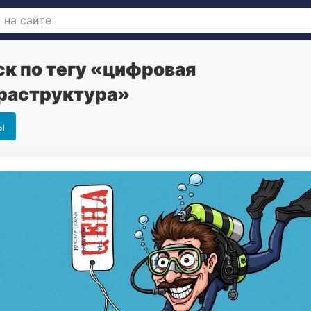
к по тегу «цифровая
раструктура»
ы