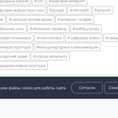
дводные кабели
cnn
мировой интернет
фровая инфраструктура
google
microsoft
amazon
ta
санкции против ирана
интернет-трафик
обальная сеть
облачные сервисы
киберугрозы
ровая экономика
геополитика
цифровая война
связ
-инфраструктура
международные коммуникации
рсидский залив
угроза интернету
дводная инфраструктура
news911
Международные новости
Согласен
Озна
уем файлы cookie для работы сайта