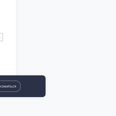
ь
0
комиться