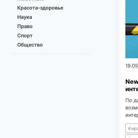
Красота-здоровье
Наука
Право
Спорт
Общество
19.0
New
инт
По д
возм
инте
ир