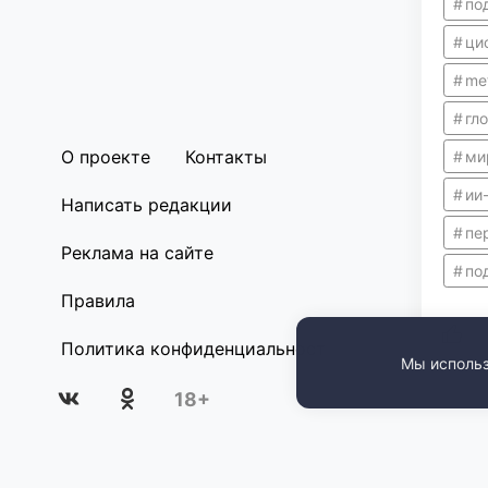
по
ци
me
гл
О проекте
Контакты
ми
ии
Написать редакции
пе
Реклама на сайте
по
Правила
0
Политика конфиденциальности
Мы использ
18+