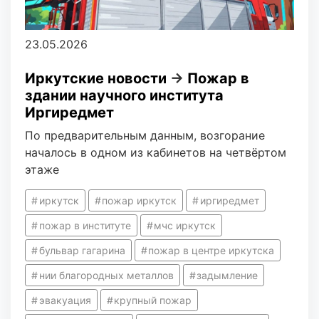
23.05.2026
Иркутские новости
→
Пожар в
здании научного института
Иргиредмет
По предварительным данным, возгорание
началось в одном из кабинетов на четвёртом
этаже
иркутск
пожар иркутск
иргиредмет
пожар в институте
мчс иркутск
бульвар гагарина
пожар в центре иркутска
нии благородных металлов
задымление
эвакуация
крупный пожар