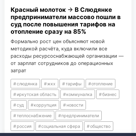
Красный молоток
→
В Слюдянке
предприниматели массово пошли в
суд после повышения тарифов на
отопление сразу на 85%
Формально рост цен объясняют новой
методикой расчёта, куда включили все
расходы ресурсоснабжающей организации —
от зарплат сотрудников до операционных
затрат
слюдянка
жкх
тарифы
отопление
иркутская область
коммуналка
бизнес
суд
коррупция
новости
теплоснабжение
предприниматели
россия
социальная сфера
общество