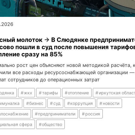
5.2026
сный молоток
→
В Слюдянке предпринимат
сово пошли в суд после повышения тарифо
пление сразу на 85%
ально рост цен объясняют новой методикой расчёта, 
чили все расходы ресурсоснабжающей организации —
лат сотрудников до операционных затрат
юдянка
жкх
тарифы
отопление
иркутская облас
ммуналка
бизнес
суд
коррупция
новости
плоснабжение
предприниматели
россия
циальная сфера
общество