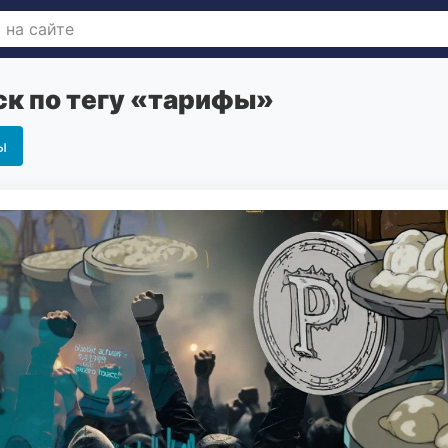
к по тегу «тарифы»
ы