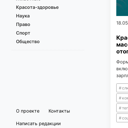
Красота-здоровье
Наука
18.0
Право
Спорт
Кра
Общество
мас
ото
Форм
вклю
зарп
сл
ко
те
О проекте
Контакты
со
Написать редакции