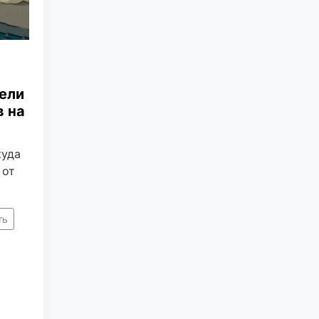
ели
в на
куда
 от
ть