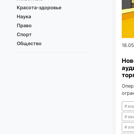
Красота-здоровье
Наука
Право
Спорт
Общество
18.0
Нов
ауд
тор
Опер
огра
ма
ав
эл