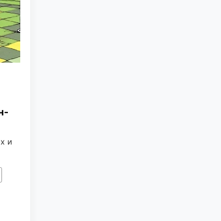
н-
х и