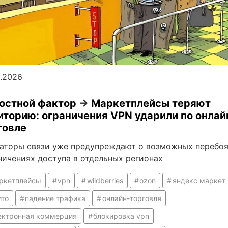
5.2026
остной фактор
→
Маркетплейсы теряют
иторию: ограничения VPN ударили по онлай
говле
аторы связи уже предупреждают о возможных перебоя
ничениях доступа в отдельных регионах
ркетплейсы
vpn
wildberries
ozon
яндекс маркет
ито
падение трафика
онлайн-торговля
ектронная коммерция
блокировка vpn