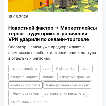
18.05.2026
Новостной фактор
→
Маркетплейсы
теряют аудиторию: ограничения
VPN ударили по онлайн-торговле
Операторы связи уже предупреждают о
возможных перебоях и ограничениях доступа
в отдельных регионах
маркетплейсы
vpn
wildberries
ozon
яндекс маркет
авито
падение трафика
онлайн-торговля
электронная коммерция
блокировка vpn
ограничения интернета
мобильный интернет