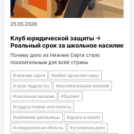
25.05.2026
Клуб юридической защиты
→
Реальный срок за школьное насилие
Почему дело из Нижние Серги стало
показательным для всей страны
нижние серги
избил одноклассницу
срок подростку
воспитательная колония
школьное насилие
буллинг
подростковая жестокость
избиение школьницы
драка в школе
свердловская область
уголовное дело