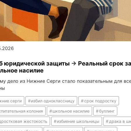
5.2026
б юридической защиты
→
Реальный срок з
льное насилие
му дело из Нижние Серги стало показательным для вс
ны
жние серги
избил одноклассницу
срок подростку
спитательная колония
школьное насилие
буллинг
дростковая жестокость
избиение школьницы
драка в ш