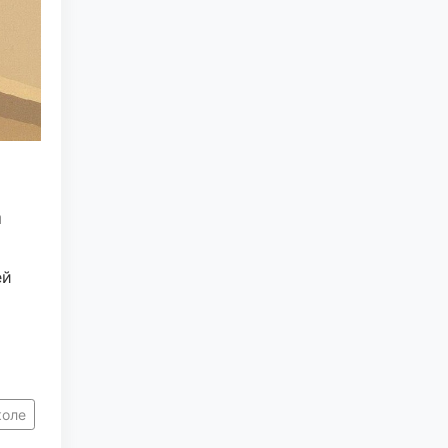
а
ей
коле