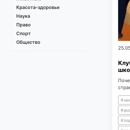
Красота-здоровье
Наука
Право
Спорт
Общество
25.0
Клу
шко
Поче
стра
ни
во
по