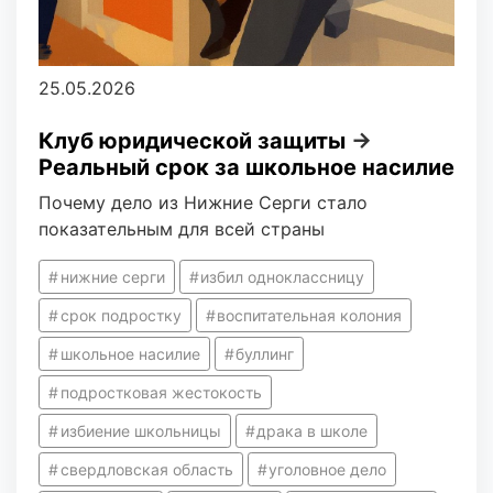
25.05.2026
Клуб юридической защиты
→
Реальный срок за школьное насилие
Почему дело из Нижние Серги стало
показательным для всей страны
нижние серги
избил одноклассницу
срок подростку
воспитательная колония
школьное насилие
буллинг
подростковая жестокость
избиение школьницы
драка в школе
свердловская область
уголовное дело